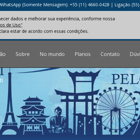
WhatsApp (Somente Mensagem): +55 (11) 4660-0428
|
Ligação (55
hecer dados e melhorar sua experiência, conforme nossa
mos de Uso"
clara estar de acordo com essas condições.
ção
Sobre
No mundo
Planos
Contato
Dúv