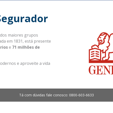
Segurador
 dos maiores grupos
dada em 1831, está presente
rios
e
71 milhões de
odernos e aproveite a vida
Tá com dúvidas fale conosco: 0800-603-6633